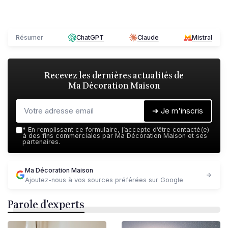
Résumer
ChatGPT
Claude
Mistral
Recevez les dernières actualités de
Ma Décoration Maison
➔ Je m'inscris
*
En remplissant ce formulaire, j’accepte d’être contacté(e)
à des fins commerciales par Ma Décoration Maison et ses
partenaires.
Ma Décoration Maison
Ajoutez-nous à vos sources préférées sur Google
Parole d'experts