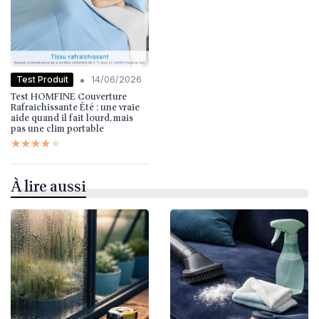
•
Test Produit
14/06/2026
Test HOMFINE Couverture
Rafraichissante Été : une vraie
aide quand il fait lourd, mais
pas une clim portable
★★★★★
★★★★★
À lire aussi