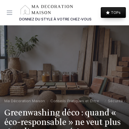
Panneau de gestion des cookies
TOPs
DONNEZ DU STYLE À VOTRE CHEZ-VOUS
Ma Décoration Maison
Conseils Pratiques et Entretien
Sécurité et 
Greenwashing déco : quand «
éco-responsable » ne veut plus