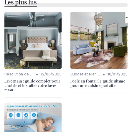
Les plus lus
•
•
Résolution de Problèmes Communs
12/06/2025
Budget et Planification
10/01/2025
Lave main : guide complet pour
Poele en fonte : le guide ultime
choisir et installer votre lave-
pour une cuisine parfaite
main