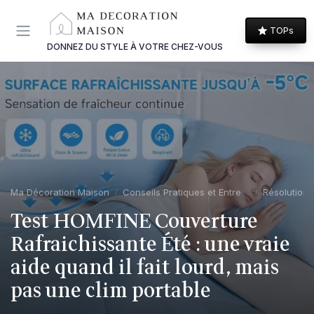
Panneau de gestion des cookies
TOPs
DONNEZ DU STYLE À VOTRE CHEZ-VOUS
Ma Décoration Maison
Conseils Pratiques et Entretien
Résolution
Test HOMFINE Couverture
Rafraichissante Été : une vraie
aide quand il fait lourd, mais
pas une clim portable