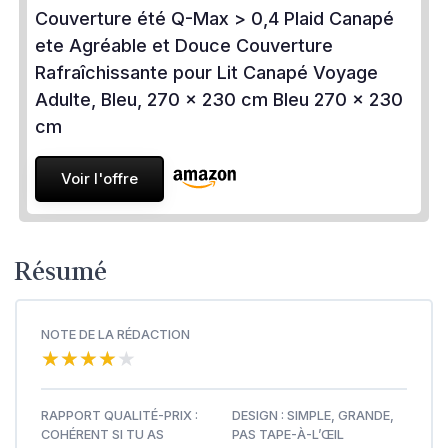
Couverture été Q-Max > 0,4 Plaid Canapé
ete Agréable et Douce Couverture
Rafraîchissante pour Lit Canapé Voyage
Adulte, Bleu, 270 x 230 cm Bleu 270 x 230
cm
Voir l'offre
Résumé
NOTE DE LA RÉDACTION
★★★★★
★★★★★
RAPPORT QUALITÉ-PRIX :
DESIGN : SIMPLE, GRANDE,
COHÉRENT SI TU AS
PAS TAPE-À-L’ŒIL