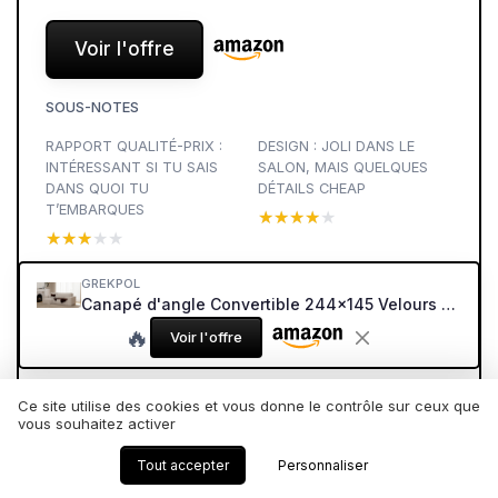
Voir l'offre
SOUS-NOTES
RAPPORT QUALITÉ-PRIX :
DESIGN : JOLI DANS LE
INTÉRESSANT SI TU SAIS
SALON, MAIS QUELQUES
DANS QUOI TU
DÉTAILS CHEAP
T’EMBARQUES
★★★★★
★★★★★
★★★★★
★★★★★
CONFORT : TRÈS FERME,
MATÉRIAUX ET QUALITÉ
GREKPOL
VOIRE TROP POUR
PERÇUE : ÇA SENT LE
Canapé d'angle Convertible 244x145 Velours Côtelé à Gauche ou à Droite - Canapé avec Espace de Rangement - Sofa Beige
CERTAINS
BUDGET SERRÉ
🔥
Voir l'offre
★★★★★
★★★★★
★★★★★
★★★★★
DURABILITÉ : LE VRAI POINT
PERFORMANCE AU
Ce site utilise des cookies et vous donne le contrôle sur ceux que
QUI FAIT DOUTER
QUOTIDIEN : CONVERTIBLE
vous souhaitez activer
ET RANGEMENT AU TOP,
★★★★★
★★★★★
RESTE À VOIR LA TENUE
Tout accepter
Personnaliser
★★★★★
★★★★★