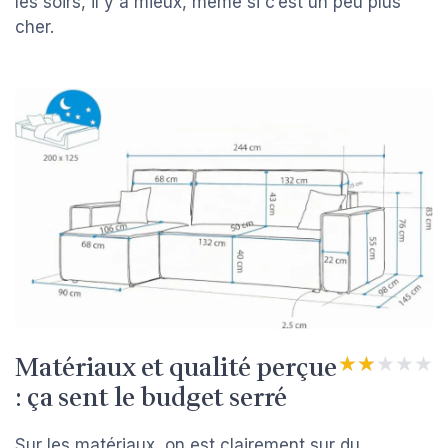
les soirs, il y a mieux, même si c’est un peu plus
cher.
Matériaux et qualité perçue
★★★★★
★★★★★
: ça sent le budget serré
Sur les matériaux, on est clairement sur du