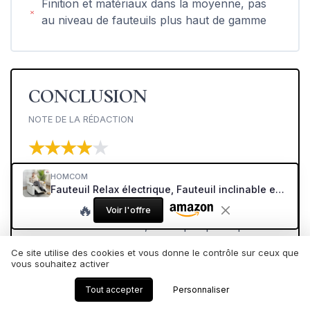
Finition et matériaux dans la moyenne, pas
au niveau de fauteuils plus haut de gamme
CONCLUSION
NOTE DE LA RÉDACTION
★★★★★
★★★★★
Au final, ce fauteuil relax électrique HOMCOM
HOMCOM
Fauteuil Relax électrique, Fauteuil inclinable en Velours, Port USB, Assise Large, Repose-Pieds, Porte-gobelets, Poches latérales, télécommande, Moteur Silencieux, 2 Positions mémoire, crème
fait exactement ce qu’on lui demande : offrir un
🔥
bon niveau de confort pour regarder des films,
Voir l'offre
lire ou faire une sieste, avec quelques options
bien pratiques comme le port USB, les porte-
Ce site utilise des cookies et vous donne le contrôle sur ceux que
gobelets et les poches latérales. L’assise large et
vous souhaitez activer
le dossier haut le rendent agréable même pour
Tout accepter
Personnaliser
des gabarits un peu costauds, et le moteur est
suffisamment silencieux pour ne pas déranger.