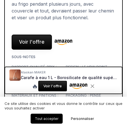
au frigo pendant plusieurs jours, avec
couvercle et tout, devraient passer leur chemin
et viser un produit plus fonctionnel.
Voir l'offre
SOUS-NOTES
RAPPORT QUALITÉ-PRIX :
DESIGN : LE VRAI POINT
ON PAIE SURTOUT LE
FORT, AVEC QUELQUES
Alaskan MAKER
Carafe à eau 1 L - Borosilicate de qualité supérieure soufflés artisanalement avec les montagnes en relief - TOPOGRAPHIC (Mont Blanc)
DESIGN
COMPROMIS
★★★★★
★★★★★
★★★★★
★★★★★
🔥
Voir l'offre
MATÉRIAUX ET FINITIONS :
PACKAGING : PENSÉ
DU BOROSILICATE QUI
CLAIREMENT POUR ÊTRE
Ce site utilise des cookies et vous donne le contrôle sur ceux que
RASSURE
OFFERT
vous souhaitez activer
★★★★★
★★★★★
★★★★★
★★★★★
Tout accepter
Personnaliser
DURABILITÉ ET ENTRETIEN :
PERFORMANCE AU