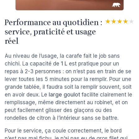
Performance au quotidien :
★★★★★
★★★★★
service, praticité et usage
réel
Au niveau de l’usage, la carafe fait le job sans
chichi. La capacité de
1 L
est pratique pour un
repas à 2-3 personnes : on n’est pas en train de se
lever toutes les 5 minutes pour la remplir. Pour une
grande tablée, il faudra soit la remplir souvent, soit
en avoir deux. Le
large goulot
facilite clairement le
remplissage, même directement au robinet, et on
peut facilement glisser des glaçons ou des
rondelles de citron à l’intérieur sans se battre.
Pour le service, ça coule correctement, le bord
n’est pas mal fichu, je n’ai pas eu de gros filet qui