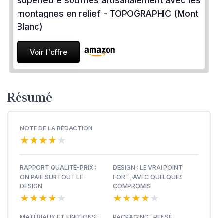
supérieure soufflés artisanalement avec les
montagnes en relief - TOPOGRAPHIC (Mont
Blanc)
Voir l'offre
Résumé
NOTE DE LA RÉDACTION
★★★★★
★★★★★
RAPPORT QUALITÉ-PRIX :
DESIGN : LE VRAI POINT
ON PAIE SURTOUT LE
FORT, AVEC QUELQUES
DESIGN
COMPROMIS
★★★★★
★★★★★
★★★★★
★★★★★
MATÉRIAUX ET FINITIONS :
PACKAGING : PENSÉ