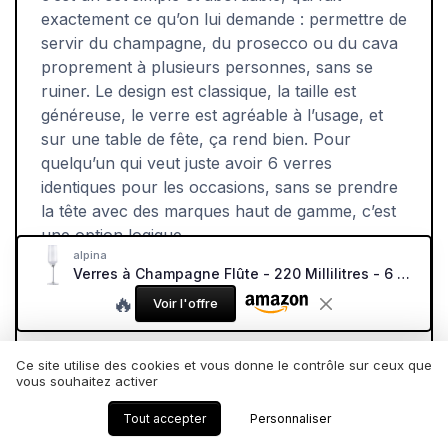
exactement ce qu’on lui demande : permettre de
servir du champagne, du prosecco ou du cava
proprement à plusieurs personnes, sans se
ruiner. Le design est classique, la taille est
généreuse, le verre est agréable à l’usage, et
sur une table de fête, ça rend bien. Pour
quelqu’un qui veut juste avoir 6 verres
identiques pour les occasions, sans se prendre
la tête avec des marques haut de gamme, c’est
une option logique.
alpina
Verres à Champagne Flûte - 220 Millilitres - 6 Pièces 6X CHAMPAGNE m
Par contre, il faut être lucide sur les limites : le
verre est assez fin, la tige aussi, donc ce n’est
🔥
Voir l'offre
pas l’option la plus robuste du marché.
L’emballage est basique, avec un vrai risque de
Ce site utilise des cookies et vous donne le contrôle sur ceux que
casse pendant le transport, comme certains
vous souhaitez activer
acheteurs l’ont vécu. La durabilité sera correcte
si tu les utilises de temps en temps et que tu fais
Tout accepter
Personnaliser
attention, mais si tu cherches des verres pour