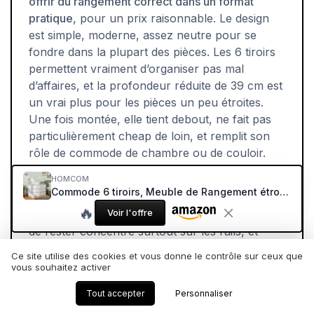
offrir du rangement correct dans un format
pratique
, pour un prix raisonnable. Le design
est simple, moderne, assez neutre pour se
fondre dans la plupart des pièces. Les 6 tiroirs
permettent vraiment d’organiser pas mal
d’affaires, et la profondeur réduite de 39 cm est
un vrai plus pour les pièces un peu étroites.
Une fois montée, elle tient debout, ne fait pas
particulièrement cheap de loin, et remplit son
rôle de commode de chambre ou de couloir.
Par contre, il faut accepter les limites :
HOMCOM
Commode 6 tiroirs, Meuble de Rangement étroit sans poignées, chiffonnier, Style Moderne, Commode pour Chambre à Coucher, Salon, Couloir, 120 x 39 x 75 cm, Blanc 39P x 120l x 75H cm (6 Tiroirs) Blanc
matériaux classiques en MDF, finitions parfois
🔥
Voir l'offre
un peu approximatives, montage qui demande
de rester concentré surtout sur les rails, et
quelques risques de petites pièces défectueuses
Ce site utilise des cookies et vous donne le contrôle sur ceux que
ou d’emballage pas parfait selon les lots. Ce
vous souhaitez activer
n’est pas un meuble qu’on achète pour la vie,
Tout accepter
Personnaliser
mais plutôt pour quelques années d’usage