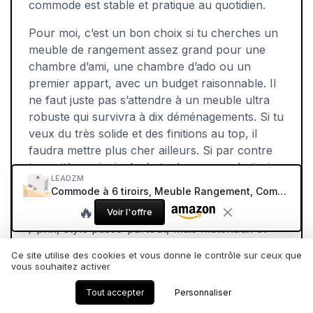
commode est stable et pratique au quotidien.
Pour moi, c’est un bon choix si tu cherches un
meuble de rangement assez grand pour une
chambre d’ami, une chambre d’ado ou un
premier appart, avec un budget raisonnable. Il
ne faut juste pas s’attendre à un meuble ultra
robuste qui survivra à dix déménagements. Si tu
veux du très solide et des finitions au top, il
faudra mettre plus cher ailleurs. Si par contre
ton critère principal, c’est « beaucoup de tiroirs,
LEADZM
blanc, pas trop cher », alors là, ça se tient.
Commode à 6 tiroirs, Meuble Rangement, Commode Chambre avec tiroirs, Armoire à tiroirs, Style français 120 x 40 x 84 cm
🔥
En résumé : bon rapport quantité de rangement
Voir l'offre
/ prix, style passe-partout, mais matériaux et
montage typiques d’un meuble en kit de milieu
Ce site utilise des cookies et vous donne le contrôle sur ceux que
de gamme. À acheter en connaissance de
vous souhaitez activer
cause, sans fantasmer, et tu ne seras pas
Tout accepter
Personnaliser
surpris.