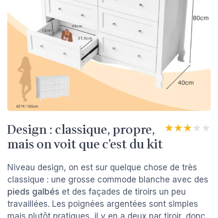
Design : classique, propre,
★★★★★
★★★★★
mais on voit que c’est du kit
Niveau design, on est sur quelque chose de très
classique : une grosse commode blanche avec des
pieds galbés
et des façades de tiroirs un peu
travaillées. Les poignées argentées sont simples
mais plutôt pratiques, il y en a deux par tiroir, donc