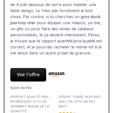
de 4 jolis dessous de verre pour habiller une
table design, ce n’est pas forcément le bon
choix. Par contre, si tu cherches un
gros stock
pas trop cher
pour équiper une maison, un bar,
un gîte ou pour faire des séries de cadeaux
personnalisés, là ça devient intéressant. Perso,
je trouve que le rapport quantité/prix/qualité est
correct, et je pourrais racheter le même lot si je
me lance dans un autre projet de gravure.
Voir l'offre
SOUS-NOTES
RAPPORT QUALITÉ-PRIX :
DESIGN : SOBRE, NOIR MAT,
INTÉRESSANT SI TU AS
AVEC UN CÔTÉ UN PEU
VRAIMENT BESOIN DE LA
BRUT
QUANTITÉ
★★★★★
★★★★★