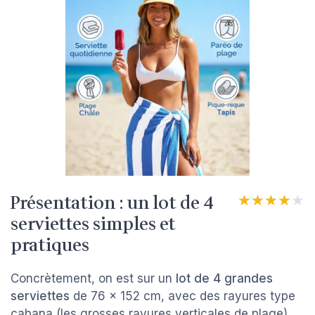
Présentation : un lot de 4
★★★★★
★★★★★
serviettes simples et
pratiques
Concrètement, on est sur un
lot de 4 grandes
serviettes
de 76 x 152 cm, avec des rayures type
cabana (les grosses rayures verticales de plage)