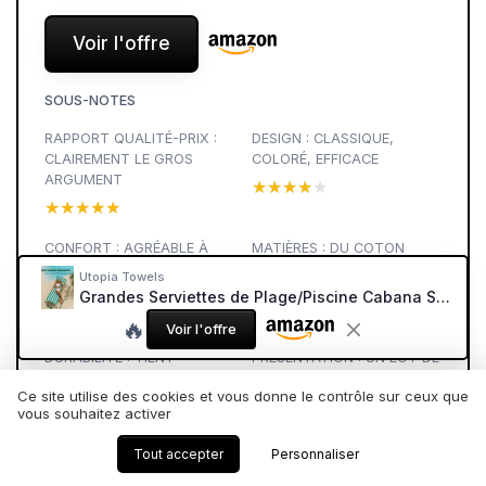
Voir l'offre
SOUS-NOTES
RAPPORT QUALITÉ-PRIX :
DESIGN : CLASSIQUE,
CLAIREMENT LE GROS
COLORÉ, EFFICACE
ARGUMENT
★★★★★
★★★★★
★★★★★
★★★★★
CONFORT : AGRÉABLE À
MATIÈRES : DU COTON
UTILISER, SANS ÊTRE
CORRECT, PENSÉ POUR
Utopia Towels
ULTRA MOELLEUX
L’USAGE INTENSIF
Grandes Serviettes de Plage/Piscine Cabana Stripe (76 x 152 cm) - 100% Coton filé, Douces et à séchage Rapide (Lot de 4 - Bleu, Jaune, Vert et Orange) Bleu, Jaune, Vert et Orange 76 x 152 cm - 4 Pack
★★★★★
★★★★★
★★★★★
★★★★★
🔥
Voir l'offre
DURABILITÉ : TIENT
PRÉSENTATION : UN LOT DE
PLUTÔT BIEN, MAIS CE
4 SERVIETTES SIMPLES ET
Ce site utilise des cookies et vous donne le contrôle sur ceux que
N’EST PAS INDESTRUCTIBLE
PRATIQUES
vous souhaitez activer
★★★★★
★★★★★
★★★★★
★★★★★
Tout accepter
Personnaliser
EFFICACITÉ ET SÉCHAGE :