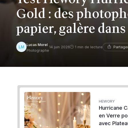
Gold : des photopho
papier, galère dans 
Lucas Morel
Partage
14 juin 2026
1 min de lecture
Photographe
HEWORY
Hurricane C
en Verre po
avec Platea