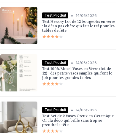
•
Test Produit
14/06/2026
Test Hewory Lot de 12 bougeoirs en verre
: la déco pas chère qui fait le taf pour les
tables de fête
★★★★★
★★★★★
•
Test Produit
14/06/2026
Test 100% Mosel Vases en Verre (lot de
12) : des petits vases simples qui font le
job pour les grandes tables
★★★★★
★★★★★
•
Test Produit
14/06/2026
Test Set de 2 Vases Creux en Céramique
Or : la déco qui brille sans trop se
prendre la tête
★★★★★
★★★★★