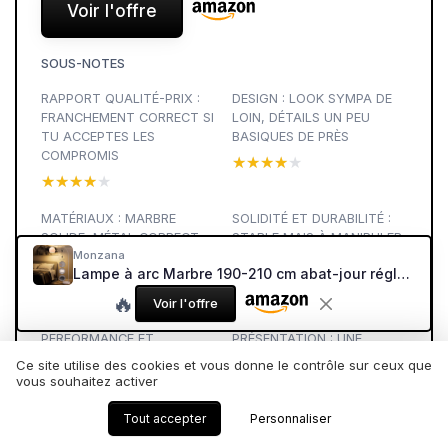
Voir l'offre
SOUS-NOTES
RAPPORT QUALITÉ-PRIX :
DESIGN : LOOK SYMPA DE
FRANCHEMENT CORRECT SI
LOIN, DÉTAILS UN PEU
TU ACCEPTES LES
BASIQUES DE PRÈS
COMPROMIS
★★★★★
★★★★★
★★★★★
★★★★★
MATÉRIAUX : MARBRE
SOLIDITÉ ET DURABILITÉ :
SOLIDE, MÉTAL CORRECT,
STABLE MAIS À MANIPULER
Monzana
ABAT-JOUR PLASTIQUE
AVEC UN MINIMUM DE SOIN
Lampe à arc Marbre 190-210 cm abat-jour réglable en hauteur interrupteur pied E27 salon lampe sur pied lampadaire 190cm - 210cm
MOYEN
★★★★★
★★★★★
🔥
★★★★★
★★★★★
Voir l'offre
PERFORMANCE ET
PRÉSENTATION : UNE
ÉCLAIRAGE : LUMIÈRE
LAMPE À ARC SIMPLE,
Ce site utilise des cookies et vous donne le contrôle sur ceux que
D’AMBIANCE RÉUSSIE,
RÉGLABLE ET ASSEZ
vous souhaitez activer
LECTURE CORRECTE
COMPLÈTE
Tout accepter
Personnaliser
★★★★★
★★★★★
★★★★★
★★★★★