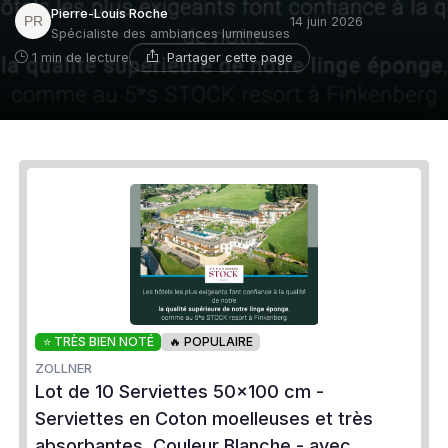
Pierre-Louis Roche
14 juin 2026
Spécialiste des ambiances lumineuses
Partager cette page
1 min de lecture
⭐ TRÈS BIEN NOTÉ
🔥 POPULAIRE
ZOLLNER
Lot de 10 Serviettes 50x100 cm -
Serviettes en Coton moelleuses et très
absorbantes, Couleur Blanche - avec