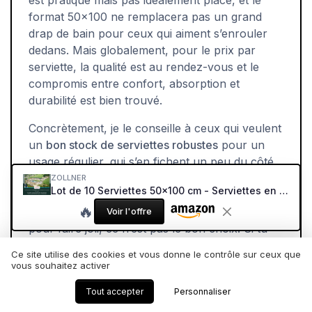
est pratique mais pas idéalement placé, et le
format 50x100 ne remplacera pas un grand
drap de bain pour ceux qui aiment s’enrouler
dedans. Mais globalement, pour le prix par
serviette, la qualité est au rendez-vous et le
compromis entre confort, absorption et
durabilité est bien trouvé.
Concrètement, je le conseille à ceux qui veulent
un
bon stock de serviettes robustes
pour un
usage régulier, qui s’en fichent un peu du côté
déco et qui privilégient le côté pratique et
ZOLLNER
Lot de 10 Serviettes 50x100 cm - Serviettes en Coton moelleuses et très absorbantes, Couleur Blanche - avec Crochet Pratique - Lavables jusqu'à 95 °C - Coton - Qualité hôtelière Blanc 10x serviettes
lavable très chaud. Si tu cherches du très haut
🔥
de gamme ultra doux ou des serviettes colorées
Voir l'offre
pour faire joli, ce n’est pas le bon choix. Si tu
veux juste que ça essuie bien, que ça tienne au
Ce site utilise des cookies et vous donne le contrôle sur ceux que
lavage et que tu n’aies pas à y penser pendant
vous souhaitez activer
quelques années, ce lot fait clairement le job.
Tout accepter
Personnaliser