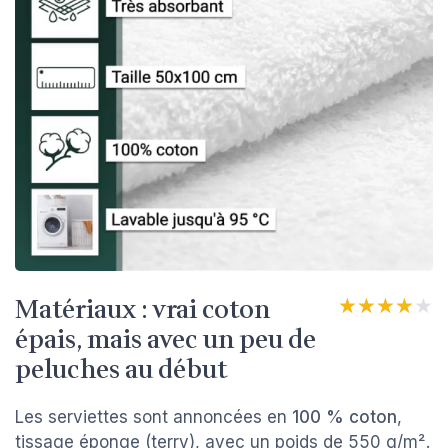
Matériaux : vrai coton
★★★★★
★★★★★
épais, mais avec un peu de
peluches au début
Les serviettes sont annoncées en
100 % coton
,
tissage éponge (terry), avec un poids de 550 g/m².