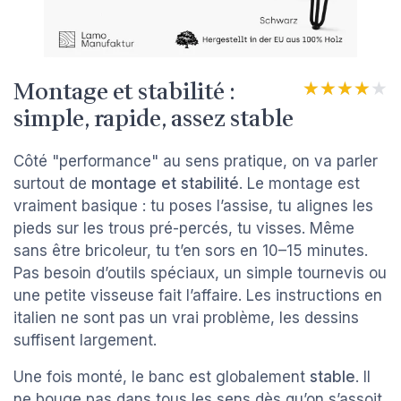
Montage et stabilité :
★★★★★
★★★★★
simple, rapide, assez stable
Côté "performance" au sens pratique, on va parler
surtout de
montage et stabilité
. Le montage est
vraiment basique : tu poses l’assise, tu alignes les
pieds sur les trous pré-percés, tu visses. Même
sans être bricoleur, tu t’en sors en 10–15 minutes.
Pas besoin d’outils spéciaux, un simple tournevis ou
une petite visseuse fait l’affaire. Les instructions en
italien ne sont pas un vrai problème, les dessins
suffisent largement.
Une fois monté, le banc est globalement
stable
. Il
ne bouge pas dans tous les sens dès qu’on s’assoit,