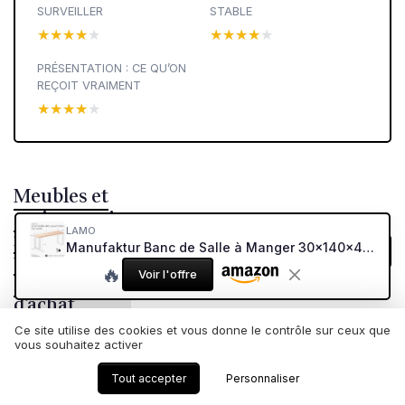
SURVEILLER
STABLE
★★★★★
★★★★★
★★★★★
★★★★★
PRÉSENTATION : CE QU’ON
REÇOIT VRAIMENT
★★★★★
★★★★★
Meubles et
assises : voir
LAMO
nos autres
Manufaktur Banc de Salle à Manger 30x140x47 cm (l x L x h), Pied en métal modèle Simple Blanc/Assise en Bois Brut, LSB-01-A-001-140-9016S Simple 140 cm Assise en Bois Brut / Blanc
Voir tous les tests Meubles et assises →
tests et
🔥
Voir l'offre
guides
d'achat
Ce site utilise des cookies et vous donne le contrôle sur ceux que
vous souhaitez activer
Tout accepter
Personnaliser