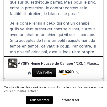
que sur du esthétique parfait. Mais pour le prix,
entre la protection, le confort correct et la
facilité d’entretien, le bilan reste positif.
Je le conseillerais à ceux qui ont un canapé
qu’ils veulent préserver sans se ruiner, surtout
avec un chat ou un chien qui vit sur le canapé.
Si tu acceptes de faire un petit réajustement de
temps en temps, ça vaut le coup. Par contre, si
ton objectif principal, c’est le look ultra propre
et une housse qui ne bouge pas d’un
centimètre, mieux vaut regarder des housses
MYSKY Home Housse de Canapé 1/2/3/4 Places 180 x 300 cm Gris Foncé Forme de L d'angle Protege Canape Plaid Protection Canape Chat Chiens Anti Griffe en Chenille Sofa Cover, Housse pour Meubles 180*300cm Gris Foncé
élastiques plus ajustées, quitte à perdre un peu
🔥
Voir l'offre
en épaisseur et en côté plaid polyvalent.
Ce site utilise des cookies et vous donne le contrôle sur ceux que
vous souhaitez activer
Voir l'offre
Tout accepter
Personnaliser