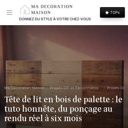
Panneau de gestion des cookies
TOPs
DONNEZ DU STYLE À VOTRE CHEZ-VOUS
Ma Décoration Maison
Projets DIY et Personnalisation
Projets DIY 
Tête de lit en bois de palette : le
tuto honnête, du ponçage au
rendu réel à six mois