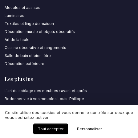
Meubles et assises
Luminaires
Textiles et linge de maison
Décoration murale et objets décoratifs
Art de la table
Cuisine décorative et rangements
Salle de bain et bien-être
Décoration extérieure
Les plus lus
L'art du sablage des meubles : avant et après
Redonner vie à vos meubles Louis-Philippe
Transformez Votre Buffet : Relooking Avant et Après
Ce site utilise des cookies et vous donne le contrôle sur ceux que
Optimisez votre espace avec un escalier pliable contre le mur
vous souhaitez activer
Transformer votre bibliothèque vitrée : astuces et inspirations
Tout accepter
Personnaliser