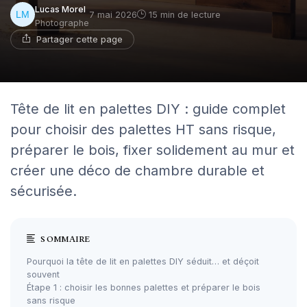
Lucas Morel
7 mai 2026
15 min de lecture
Photographe
Partager cette page
Tête de lit en palettes DIY : guide complet
pour choisir des palettes HT sans risque,
préparer le bois, fixer solidement au mur et
créer une déco de chambre durable et
sécurisée.
SOMMAIRE
Pourquoi la tête de lit en palettes DIY séduit… et déçoit
souvent
Étape 1 : choisir les bonnes palettes et préparer le bois
sans risque