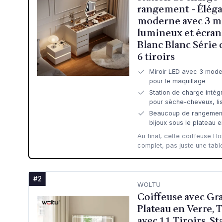
rangement - Éléga
moderne avec 3 m
lumineux et écran 
Blanc Blanc Série 
6 tiroirs
Miroir LED avec 3 modes
pour le maquillage
Station de charge intég
pour sèche-cheveux, li
Beaucoup de rangement 
bijoux sous le plateau e
Au final, cette coiffeuse Ho
complet, pas juste une table
#2
WOLTU
Coiffeuse avec Gr
Plateau en Verre, 
avec 11 Tiroirs, S