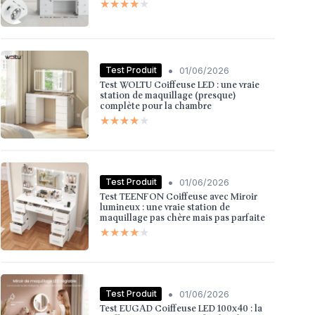
★★★★★
★★★★★
•
Test Produit
01/06/2026
Test WOLTU Coiffeuse LED : une vraie
station de maquillage (presque)
complète pour la chambre
★★★★★
★★★★★
•
Test Produit
01/06/2026
Test TEENFON Coiffeuse avec Miroir
lumineux : une vraie station de
maquillage pas chère mais pas parfaite
★★★★★
★★★★★
•
Test Produit
01/06/2026
Test EUGAD Coiffeuse LED 100x40 : la