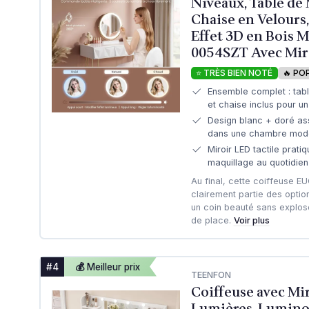
Niveaux, Table de
Chaise en Velours, 
Effet 3D en Bois M
0054SZT Avec Mir
⭐ TRÈS BIEN NOTÉ
🔥 PO
Ensemble complet : tabl
et chaise inclus pour un
Design blanc + doré ass
dans une chambre mode
Miroir LED tactile pratiq
maquillage au quotidien
Au final, cette coiffeuse E
clairement partie des optio
un coin beauté sans explose
de place.
Voir plus
#4
💰 Meilleur prix
TEENFON
Coiffeuse avec Mir
Lumières, Luminos