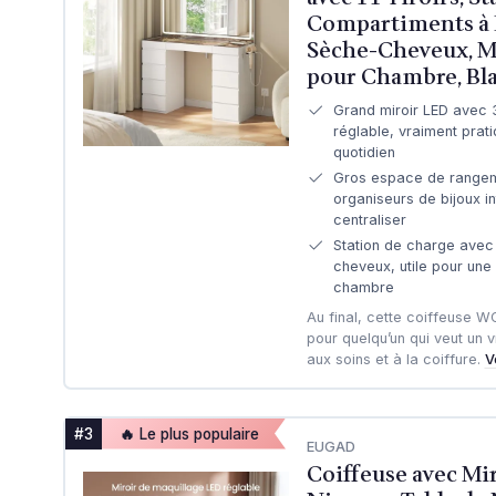
Compartiments à 
Sèche-Cheveux, 
pour Chambre, Bl
Grand miroir LED avec 3
réglable, vraiment prat
quotidien
Gros espace de rangemen
organiseurs de bijoux in
centraliser
Station de charge avec
cheveux, utile pour une
chambre
Au final, cette coiffeuse W
pour quelqu’un qui veut un v
aux soins et à la coiffure.
V
#3
🔥 Le plus populaire
EUGAD
Coiffeuse avec Mir