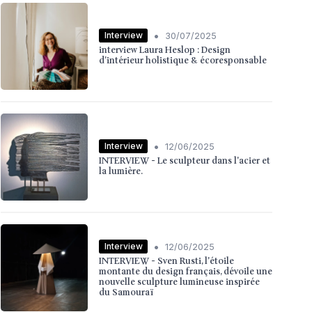
•
Interview
30/07/2025
interview Laura Heslop : Design
d’intérieur holistique & écoresponsable
•
Interview
12/06/2025
INTERVIEW - Le sculpteur dans l'acier et
la lumière.
•
Interview
12/06/2025
INTERVIEW - Sven Rusti, l'étoile
montante du design français, dévoile une
nouvelle sculpture lumineuse inspirée
du Samouraï