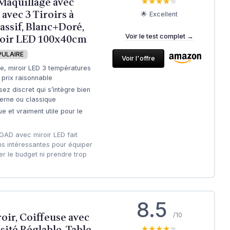
 Maquillage avec
★★★★★
★★★★★
avec 3 Tiroirs à
🌟 Excellent
assif, Blanc+Doré,
oir LED 100x40cm
Voir le test complet →
PULAIRE
Voir l'offre
e, miroir LED 3 températures
 prix raisonnable
ez discret qui s’intègre bien
rne ou classique
ue et vraiment utile pour le
UGAD avec miroir LED fait
ns intéressantes pour équiper
r le budget ni prendre trop
8.5
oir, Coiffeuse avec
/10
ité Réglable, Table
★★★★★
★★★★★