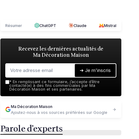
Résumer
ChatGPT
Claude
Mistral
Recevez les dernières actualités de
Ma Décoration Maison
➔ Je m'inscris
*
En remplissant ce formulaire, j’accepte d’être
contacté(e) à des fins commerciales par Ma
Décoration Maison et ses partenaires.
Ma Décoration Maison
Ajoutez-nous à vos sources préférées sur Google
Parole d'experts