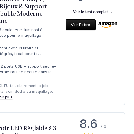
Bijoux & Support
Meuble Moderne
Voir le test complet →
anc
Voir l'offre
 couleurs et luminosité
ique pour le maquillage
t avec 11 tiroirs et
tégrés, idéal pour tout
 2 ports USB + support sèche-
 vraie routine beauté dans la
OLTU fait clairement le job
rai coin dédié au maquillage,
oir plus
8.6
oir LED Réglable à 3
/10