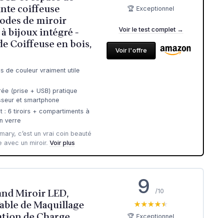
nte coiffeuse
🏆 Exceptionnel
odes de miroir
à bijoux intégré -
Voir le test complet →
de Coiffeuse en bois,
Voir l'offre
 de couleur vraiment utile
rée (prise + USB) pratique
sseur et smartphone
: 6 tiroirs + compartiments à
n verre
mary, c’est un vrai coin beauté
 avec un miroir.
Voir plus
9
and Miroir LED,
/10
Table de Maquillage
★★★★★
★★★★★
tation de Charge,
🏆 Exceptionnel