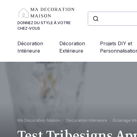
Panneau de gestion des cookies
DONNEZ DU STYLE À VOTRE
CHEZ-VOUS
Décoration
Décoration
Projets DIY et
Intérieure
Extérieure
Personnalisatio
Ma Décoration Maison
Décoration Intérieure
Éclairage Int
Test Tribesigns Ap