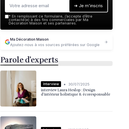
➔ Je m'inscris
*
En remplissant ce formulaire, j’accepte d’être
contacté(e) à des fins commerciales par Ma
Décoration Maison et ses partenaires.
Ma Décoration Maison
Ajoutez-nous à vos sources préférées sur Google
Parole d'experts
•
Interview
30/07/2025
interview Laura Heslop : Design
d’intérieur holistique & écoresponsable