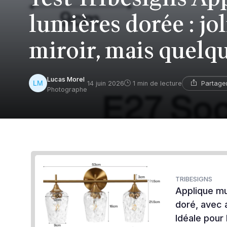
lumières dorée : jo
miroir, mais quelqu
Lucas Morel
Partage
14 juin 2026
1 min de lecture
Photographe
TRIBESIGNS
Applique mu
doré, avec a
Idéale pour 