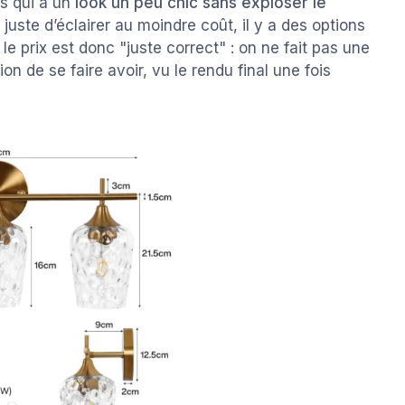
s qui a un
look un peu chic sans exploser le
st juste d’éclairer au moindre coût, il y a des options
le prix est donc "juste correct" : on ne fait pas une
on de se faire avoir, vu le rendu final une fois