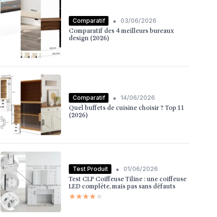
•
Comparatif
03/06/2026
Comparatif des 4 meilleurs bureaux
design (2026)
•
Comparatif
14/06/2026
Quel buffets de cuisine choisir ? Top 11
(2026)
•
Test Produit
01/06/2026
Test CLP Coiffeuse Tiline : une coiffeuse
LED complète, mais pas sans défauts
★★★★★
★★★★★