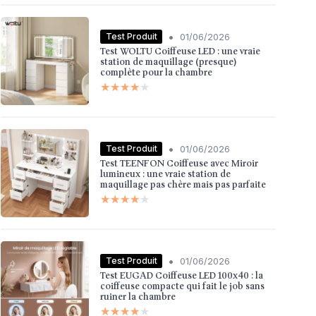
•
Test Produit
01/06/2026
Test WOLTU Coiffeuse LED : une vraie
station de maquillage (presque)
complète pour la chambre
★★★★★
★★★★★
•
Test Produit
01/06/2026
Test TEENFON Coiffeuse avec Miroir
lumineux : une vraie station de
maquillage pas chère mais pas parfaite
★★★★★
★★★★★
•
Test Produit
01/06/2026
Test EUGAD Coiffeuse LED 100x40 : la
coiffeuse compacte qui fait le job sans
ruiner la chambre
★★★★★
★★★★★