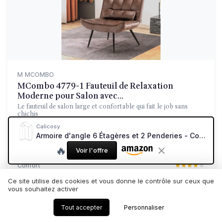
M MCOMBO
MCombo 4779-1 Fauteuil de Relaxation
Moderne pour Salon avec...
Le fauteuil de salon large et confortable qui fait le job sans
chichis
Calicosy
8.6/10
★★★★★
★★★★★
Armoire d'angle 6 Étagères et 2 Penderies - Collection Spot - Made in Europe - Dressing d'angle - pour Chambre, Dressing - L100 x P105 x H210 cm
Rapport qualité-prix
★★★★★
★★★★★
🔥
Voir l'offre
Design
★★★★★
★★★★★
Confort
★★★★★
★★★★★
Materiaux
★★★★★
★★★★★
Ce site utilise des cookies et vous donne le contrôle sur ceux que
vous souhaitez activer
Lire le test produit complet
Tout accepter
Personnaliser