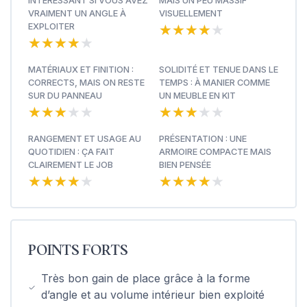
INTÉRESSANT SI VOUS AVEZ
MAIS UN PEU MASSIF
VRAIMENT UN ANGLE À
VISUELLEMENT
★★★★★
★★★★★
EXPLOITER
★★★★★
★★★★★
MATÉRIAUX ET FINITION :
SOLIDITÉ ET TENUE DANS LE
CORRECTS, MAIS ON RESTE
TEMPS : À MANIER COMME
SUR DU PANNEAU
UN MEUBLE EN KIT
★★★★★
★★★★★
★★★★★
★★★★★
RANGEMENT ET USAGE AU
PRÉSENTATION : UNE
QUOTIDIEN : ÇA FAIT
ARMOIRE COMPACTE MAIS
CLAIREMENT LE JOB
BIEN PENSÉE
★★★★★
★★★★★
★★★★★
★★★★★
POINTS FORTS
Très bon gain de place grâce à la forme
d’angle et au volume intérieur bien exploité