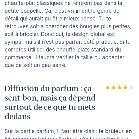
chauffe-plat classiques ne rentrent pas dans la
petite coupelle. Ça, c’est vraiment le genre de
détail qui aurait pu être mieux pensé. Tu te
retrouves soit à chercher des bougies plus petites,
soit à bricoler. Donc oui, le design global est
sympa, mais il n’est pas parfait côté pratique. Si tu
comptes utiliser des chauffe-plats standard du
commerce, il faudra vérifier la taille ou accepter
que ce soit un peu serré.
Diffusion du parfum : ça
★★★★★
★★★★★
sent bon, mais ça dépend
surtout de ce que tu mets
dedans
Sur la partie parfum, il faut être clair :
le brûleur en
lui-même ne fait pas l’odeur
, c’est juste l’outil. La