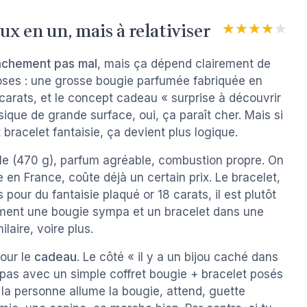
x en un, mais à relativiser
★★★★★
★★★★★
nchement pas mal
, mais ça dépend clairement de
hoses : une grosse bougie parfumée fabriquée en
 carats, et le concept cadeau « surprise à découvrir
que de grande surface, oui, ça paraît cher. Mais si
racelet fantaisie, ça devient plus logique.
lle (470 g), parfum agréable, combustion propre. On
 en France, coûte déjà un certain prix. Le bracelet,
is pour du fantaisie plaqué or 18 carats, il est plutôt
rément une bougie sympa et un bracelet dans une
ilaire, voire plus.
pour le
cadeau
. Le côté « il y a un bijou caché dans
s pas avec un simple coffret bougie + bracelet posés
la personne allume la bougie, attend, guette