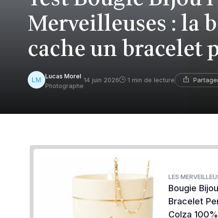
Merveilleuses : la 
cache un bracelet 
Lucas Morel
Partage
14 juin 2026
1 min de lecture
Photographe
LES MERVEILLEU
Bougie Bijo
Bracelet Pe
Colza 100%