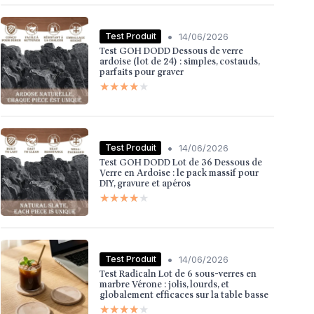
•
Test Produit
14/06/2026
Test GOH DODD Dessous de verre
ardoise (lot de 24) : simples, costauds,
parfaits pour graver
★★★★★
★★★★★
•
Test Produit
14/06/2026
Test GOH DODD Lot de 36 Dessous de
Verre en Ardoise : le pack massif pour
DIY, gravure et apéros
★★★★★
★★★★★
•
Test Produit
14/06/2026
Test Radicaln Lot de 6 sous-verres en
marbre Vérone : jolis, lourds, et
globalement efficaces sur la table basse
★★★★★
★★★★★