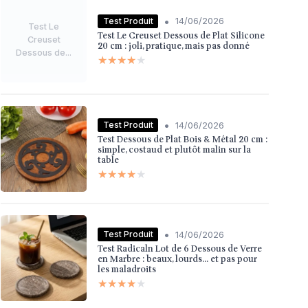
•
Test Produit
14/06/2026
Test Le
Test Le Creuset Dessous de Plat Silicone
Creuset
20 cm : joli, pratique, mais pas donné
Dessous de...
★★★★★
★★★★★
•
Test Produit
14/06/2026
Test Dessous de Plat Bois & Métal 20 cm :
simple, costaud et plutôt malin sur la
table
★★★★★
★★★★★
•
Test Produit
14/06/2026
Test Radicaln Lot de 6 Dessous de Verre
en Marbre : beaux, lourds… et pas pour
les maladroits
★★★★★
★★★★★