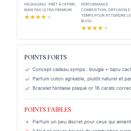
PACKAGING : PRÊT À OFFRIR,
PERFORMANCE :
MAIS PAS ULTRA PREMIUM
COMBUSTION, DIFFUSION E
★★★★★
★★★★★
TEMPS POUR ATTEINDRE LE
BIJOU
★★★★★
★★★★★
POINTS FORTS
Concept cadeau sympa : bougie + bijou caché
Parfum coton agréable, plutôt naturel et pas
Bracelet fantaisie plaqué or 18 carats correc
POINTS FAIBLES
Parfum un peu discret pour ceux qui aiment
Il faut plusieurs heures de combustion avant 