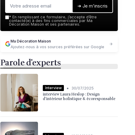
➔ Je m'inscris
*
En remplissant ce formulaire, j’accepte d’être
contacté(e) à des fins commerciales par Ma
Décoration Maison et ses partenaires.
Ma Décoration Maison
Ajoutez-nous à vos sources préférées sur Google
Parole d'experts
•
Interview
30/07/2025
interview Laura Heslop : Design
d’intérieur holistique & écoresponsable