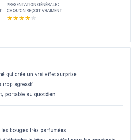
PRÉSENTATION GÉNÉRALE :
T
CE QU’ON REÇOIT VRAIMENT
★★★★★
★★★★★
 qui crée un vrai effet surprise
 trop agressif
t, portable au quotidien
 les bougies très parfumées
d’atteindre le bijou, pas idéal pour les impatients