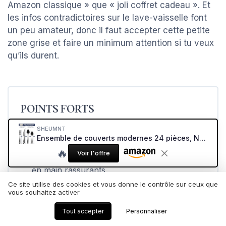
Amazon classique » que « joli coffret cadeau ». Et
les infos contradictoires sur le lave-vaisselle font
un peu amateur, donc il faut accepter cette petite
zone grise et faire un minimum attention si tu veux
qu’ils durent.
POINTS FORTS
Design noir martelé qui rend vraiment bien
SHEUMNT
Ensemble de couverts modernes 24 pièces, Noir martelé Couteaux dentelés 2-en-1 ultra-tranchants, Service en acier inoxydable 18/10 Set pour 6 personnes, Couteaux, fourchettes, Cuillères Noir 24
sur la table
🔥
Voir l'offre
Acier inox 18/10 avec un poids et une prise
en main rassurants
Ce site utilise des cookies et vous donne le contrôle sur ceux que
Couteaux dentelés qui coupent correctement
vous souhaitez activer
pour un usage quotidien
Tout accepter
Personnaliser