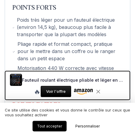
POINTS FORTS
Poids très léger pour un fauteuil électrique
(environ 14,5 kg), beaucoup plus facile à
transporter que la plupart des modèles
Pliage rapide et format compact, pratique
pour le mettre dans un coffre ou le ranger
dans un petit espace
Motorisation 440 W correcte avec vitesse
jusqu’à 6 km/h et gestion des petites côtes
Fauteuil roulant électrique pliable et léger en carbone: autonomie de 25 km avec pneus increvables pour tous les terrains – Fauteuil roulant électrique avec dossier respirant jusqu'à 150 kg Noir Rouge
sans problème majeur
🔥
Voir l'offre
POINTS FAIBLES
Ce site utilise des cookies et vous donne le contrôle sur ceux que
vous souhaitez activer
Largeur de siège assez limitée (38 cm) qui ne
conviendra pas aux gabarits plus larges
Tout accepter
Personnaliser
Confort d’assise moyen sur la durée, coussin