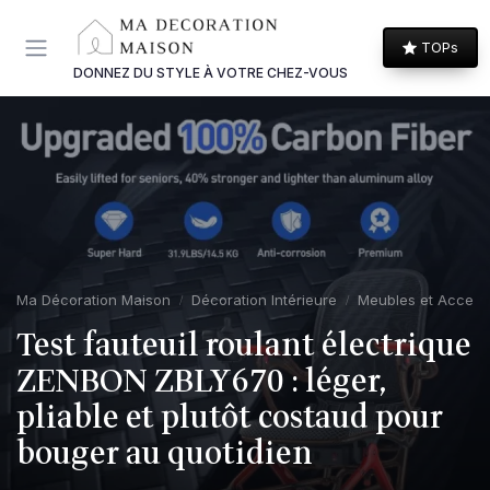
Panneau de gestion des cookies
TOPs
DONNEZ DU STYLE À VOTRE CHEZ-VOUS
Ma Décoration Maison
Décoration Intérieure
Meubles et Access
Test fauteuil roulant électrique
ZENBON ZBLY670 : léger,
pliable et plutôt costaud pour
bouger au quotidien