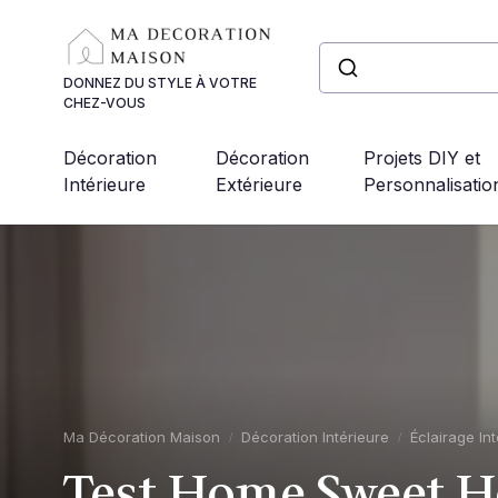
Panneau de gestion des cookies
DONNEZ DU STYLE À VOTRE
CHEZ-VOUS
Décoration
Décoration
Projets DIY et
Intérieure
Extérieure
Personnalisatio
Ma Décoration Maison
Décoration Intérieure
Éclairage Int
Test Home Sweet H