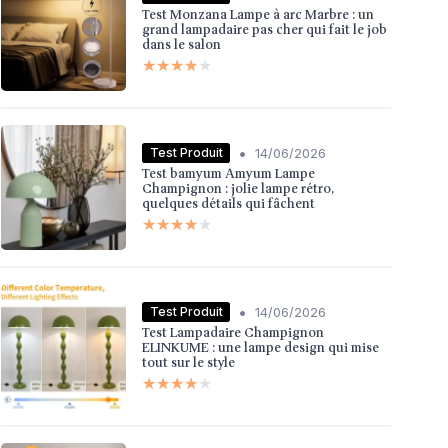
Test Monzana Lampe à arc Marbre : un
grand lampadaire pas cher qui fait le job
dans le salon
★★★★★
★★★★★
•
Test Produit
14/06/2026
Test bamyum Amyum Lampe
Champignon : jolie lampe rétro,
quelques détails qui fâchent
★★★★★
★★★★★
•
Test Produit
14/06/2026
Test Lampadaire Champignon
ELINKUME : une lampe design qui mise
tout sur le style
★★★★★
★★★★★