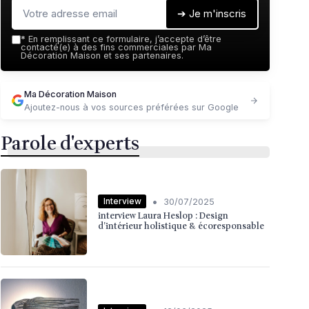
➔ Je m'inscris
*
En remplissant ce formulaire, j’accepte d’être
contacté(e) à des fins commerciales par Ma
Décoration Maison et ses partenaires.
Ma Décoration Maison
Ajoutez-nous à vos sources préférées sur Google
Parole d'experts
•
Interview
30/07/2025
interview Laura Heslop : Design
d’intérieur holistique & écoresponsable