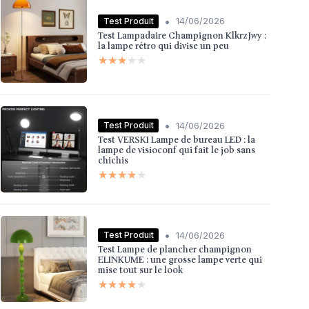
•
Test Produit
14/06/2026
Test Lampadaire Champignon KlkrzJwy :
la lampe rétro qui divise un peu
★★★★★
★★★★★
•
Test Produit
14/06/2026
Test VERSKI Lampe de bureau LED : la
lampe de visioconf qui fait le job sans
chichis
★★★★★
★★★★★
•
Test Produit
14/06/2026
Test Lampe de plancher champignon
ELINKUME : une grosse lampe verte qui
mise tout sur le look
★★★★★
★★★★★