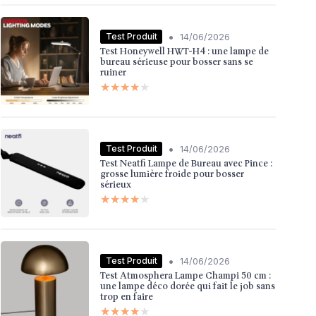
•
Test Produit
14/06/2026
Test Honeywell HWT-H4 : une lampe de
bureau sérieuse pour bosser sans se
ruiner
★★★★★
★★★★★
•
Test Produit
14/06/2026
Test Neatfi Lampe de Bureau avec Pince :
grosse lumière froide pour bosser
sérieux
★★★★★
★★★★★
•
Test Produit
14/06/2026
Test Atmosphera Lampe Champi 50 cm :
une lampe déco dorée qui fait le job sans
trop en faire
★★★★★
★★★★★