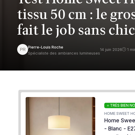
tissu 50 cm : le gro
fait le job sans chi
Pierre-Louis Roche
14 juin 2026
1 mi
Spécialiste des ambiances lumineuses
⭐ TRÈS BIEN N
HOME SWEET H
Home Sweet 
- Blanc - E