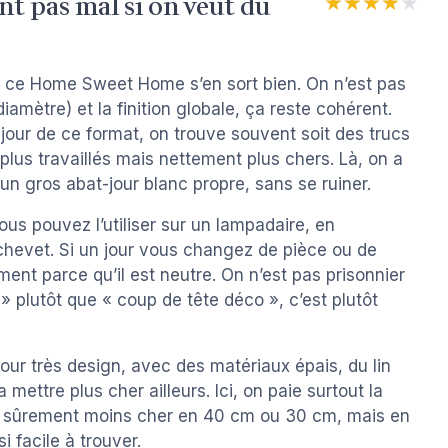
t pas mal si on veut du
★★★★★
★★★★★
e ce Home Sweet Home s’en sort bien. On n’est pas
diamètre) et la finition globale, ça reste cohérent.
our de ce format, on trouve souvent soit des trucs
lus travaillés mais nettement plus chers. Là, on a
n gros abat-jour blanc propre, sans se ruiner.
ous pouvez l’utiliser sur un lampadaire, en
chevet. Si un jour vous changez de pièce ou de
ement parce qu’il est neutre. On n’est pas prisonnier
» plutôt que « coup de tête déco », c’est plutôt
our très design, avec des matériaux épais, du lin
mettre plus cher ailleurs. Ici, on paie surtout la
l y a sûrement moins cher en 40 cm ou 30 cm, mais en
 facile à trouver.