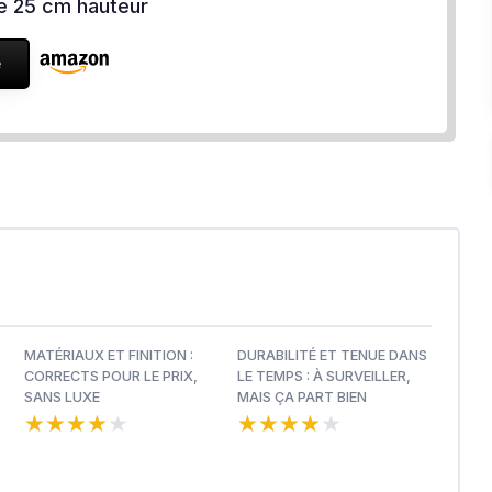
e 25 cm hauteur
e
MATÉRIAUX ET FINITION :
DURABILITÉ ET TENUE DANS
CORRECTS POUR LE PRIX,
LE TEMPS : À SURVEILLER,
SANS LUXE
MAIS ÇA PART BIEN
★★★★★
★★★★★
★★★★★
★★★★★