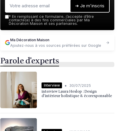
➔ Je m'inscris
*
En remplissant ce formulaire, j’accepte d’être
contacté(e) à des fins commerciales par Ma
Décoration Maison et ses partenaires.
Ma Décoration Maison
Ajoutez-nous à vos sources préférées sur Google
Parole d'experts
•
Interview
30/07/2025
interview Laura Heslop : Design
d’intérieur holistique & écoresponsable