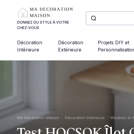
Panneau de gestion des cookies
DONNEZ DU STYLE À VOTRE
CHEZ-VOUS
Décoration
Décoration
Projets DIY et
Intérieure
Extérieure
Personnalisatio
Ma Décoration Maison
Décoration Intérieure
Meubles et 
Test HOCSOK Îlot C