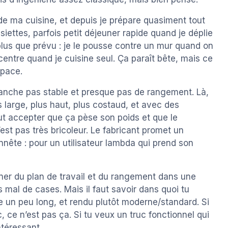
u de ma cuisine, et depuis je prépare quasiment tout
ettes, parfois petit déjeuner rapide quand je déplie
 plus que prévu : je le pousse contre un mur quand on
 centre quand je cuisine seul. Ça paraît bête, mais ce
space.
planche pas stable et presque pas de rangement. Là,
 large, plus haut, plus costaud, et avec des
ut accepter que ça pèse son poids et que le
st pas très bricoleur. Le fabricant promet un
ête : pour un utilisateur lambda qui prend son
agner du plan de travail et du rangement dans une
mal de cases. Mais il faut savoir dans quoi tu
e un peu long, et rendu plutôt moderne/standard. Si
 ce n’est pas ça. Si tu veux un truc fonctionnel qui
ntéressant.