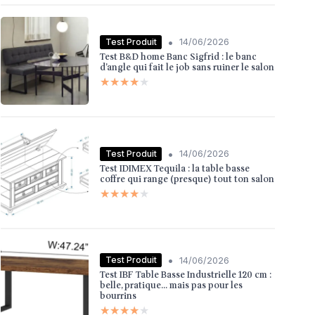
•
Test Produit
14/06/2026
Test B&D home Banc Sigfrid : le banc
d’angle qui fait le job sans ruiner le salon
★★★★★
★★★★★
•
Test Produit
14/06/2026
Test IDIMEX Tequila : la table basse
coffre qui range (presque) tout ton salon
★★★★★
★★★★★
•
Test Produit
14/06/2026
Test IBF Table Basse Industrielle 120 cm :
belle, pratique… mais pas pour les
bourrins
★★★★★
★★★★★