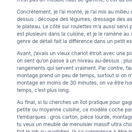
Concrètement, je l’ai monté, je l’ai mis au milie
dessus : découpe des légumes, dressage des assi
le plateau. Le côté sur roulettes m’a aussi servi
est plusieurs dans la cuisine, et je le ramène au
genre de détail fait la différence dans un petit e
Avant, j’avais un vieux chariot étroit avec une 
on sent qu’on passe à un niveau au-dessus : plus
rangements qui servent vraiment. Par contre, fa
montage prend un peu de temps, surtout si on n’e
montage en moins de 30 minutes, on va être honn
temps, c’est plus long.
Au final, si tu cherches un îlot pratique pour g
petite ou moyenne cuisine, ce modèle coche pas 
t’embarques : gros carton, pièce lourde, montag
tu veux un meuble de menuisier massif ultra chic,
fait le job au quotidien, là ça commence à être i