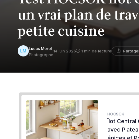
un vrai plan de tra
petite cuisine
Lucas Morel
Partage
14 juin 2026
1 min de lecture
Photographe
HOCSOK
Îlot Central
avec Platea
épices et P