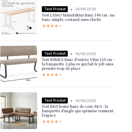
•
Test Produit
14/06/2026
Test LAMO Manufaktur Banc 140 cm : un
banc simple, costaud, sans chichi
★★★★★
★★★★★
•
Test Produit
14/06/2026
Test IDIMEX Banc d'entrée Vilas 135 cm :
la banquette 3 places qui fait le job sans
prendre trop de place
★★★★★
★★★★★
•
Test Produit
14/06/2026
Test B&D home Banc de coin AKA : la
banquette d’angle qui optimise vraiment
l’espace
★★★★★
★★★★★