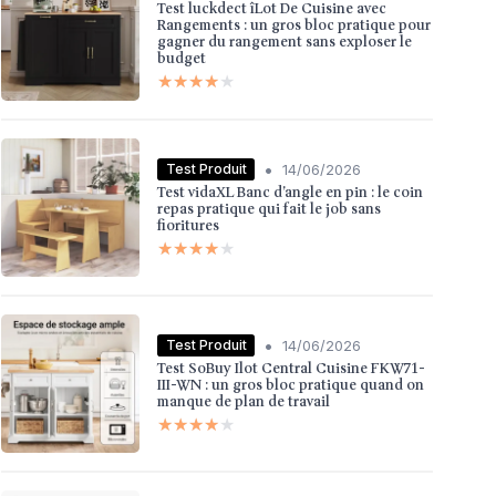
Test luckdect îLot De Cuisine avec
Rangements : un gros bloc pratique pour
gagner du rangement sans exploser le
budget
★★★★★
★★★★★
•
Test Produit
14/06/2026
Test vidaXL Banc d’angle en pin : le coin
repas pratique qui fait le job sans
fioritures
★★★★★
★★★★★
•
Test Produit
14/06/2026
Test SoBuy Ilot Central Cuisine FKW71-
III-WN : un gros bloc pratique quand on
manque de plan de travail
★★★★★
★★★★★