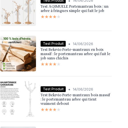
•
Test Produit
14/06/2026
Test AQIMUELE Portemanteau bois : un
arbre à fringues simple qui fait le job
★★★★★
★★★★★
•
Test Produit
14/06/2026
Test Bekrvio Porte-manteaux en bois
massif : le portemanteau arbre qui fait le
job sans chichis
★★★★★
★★★★★
•
Test Produit
14/06/2026
Test Bekrvio Porte-manteaux bois massif
: le portemanteau arbre qui tient
vraiment debout
★★★★★
★★★★★