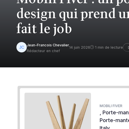
design qui prend u
fait le job
Jean-Francois Chevalier
14 juin 2026
1 min de lecture
Rédacteur en chef
MOBILI FIVER
, Porte-man
Porte-mante
Italy