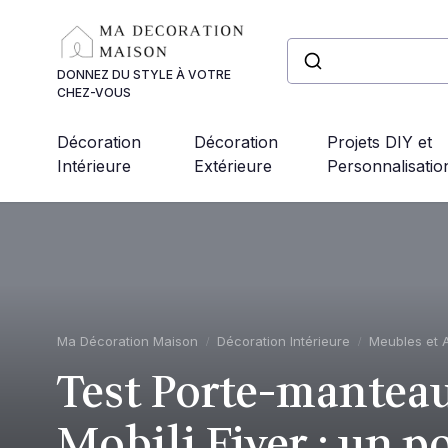
Panneau de gestion des cookies
DONNEZ DU STYLE À VOTRE
CHEZ-VOUS
Décoration
Décoration
Projets DIY et
Intérieure
Extérieure
Personnalisatio
Ma Décoration Maison
Décoration Intérieure
Meubles et 
Test Porte-mantea
Mobili Fiver : un 