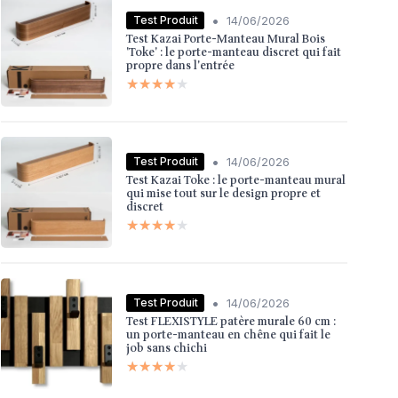
•
Test Produit
14/06/2026
Test Kazai Porte-Manteau Mural Bois
'Toke' : le porte-manteau discret qui fait
propre dans l'entrée
★★★★★
★★★★★
•
Test Produit
14/06/2026
Test Kazai Toke : le porte-manteau mural
qui mise tout sur le design propre et
discret
★★★★★
★★★★★
•
Test Produit
14/06/2026
Test FLEXISTYLE patère murale 60 cm :
un porte-manteau en chêne qui fait le
job sans chichi
★★★★★
★★★★★