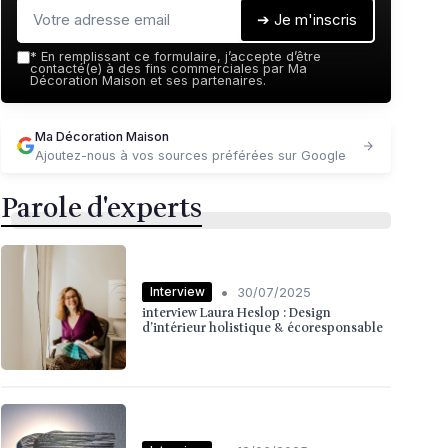
➔ Je m'inscris
*
En remplissant ce formulaire, j’accepte d’être
contacté(e) à des fins commerciales par Ma
Décoration Maison et ses partenaires.
Ma Décoration Maison
Ajoutez-nous à vos sources préférées sur Google
Parole d'experts
•
Interview
30/07/2025
interview Laura Heslop : Design
d’intérieur holistique & écoresponsable