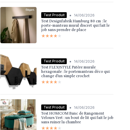
•
Test Produit
14/06/2026
Test Designfabrik Hamburg 80 cm : le
porte-manteau mural discret qui fait le
job sans prendre de place
★★★★★
★★★★★
•
Test Produit
14/06/2026
Test FLEXISTYLE Patère murale
hexagonale : le portemanteau déco qui
change d’un simple crochet
★★★★★
★★★★★
•
Test Produit
14/06/2026
Test HOMCOM Banc de Rangement
Velours Vert : un bout de lit qui fait le job
sans ruiner la chambre
★★★★★
★★★★★