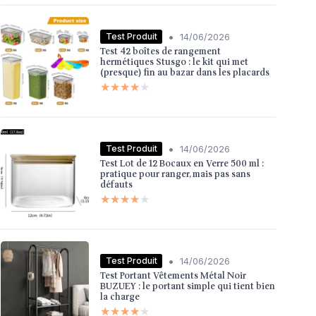
•
Test Produit
14/06/2026
Test 42 boîtes de rangement
hermétiques Stusgo : le kit qui met
(presque) fin au bazar dans les placards
★★★★★
★★★★★
•
Test Produit
14/06/2026
Test Lot de 12 Bocaux en Verre 500 ml :
pratique pour ranger, mais pas sans
défauts
★★★★★
★★★★★
•
Test Produit
14/06/2026
Test Portant Vêtements Métal Noir
BUZUEY : le portant simple qui tient bien
la charge
★★★★★
★★★★★