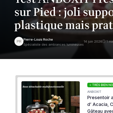
sur Pied : joli supp
plastique mais pra
Pierre-Louis Roche
14 juin 2026
1 mi
Spécialiste des ambiances lumineuses
⭐ TRÈS BIEN N
ANBOXIT
Presentoir 
d’ Acacia, 
Gâteau avec