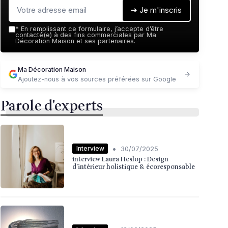
➔ Je m'inscris
*
En remplissant ce formulaire, j’accepte d’être
contacté(e) à des fins commerciales par Ma
Décoration Maison et ses partenaires.
Ma Décoration Maison
Ajoutez-nous à vos sources préférées sur Google
Parole d'experts
•
Interview
30/07/2025
interview Laura Heslop : Design
d’intérieur holistique & écoresponsable