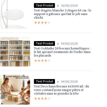
•
Test Produit
14/06/2026
Test étagère blanche 3 étages 60 cm : le
support à gâteaux qui fait le job sans
chichi
★★★★★
★★★★★
•
Test Produit
14/06/2026
Test GoMaihe 24 bocaux hermétiques :
le kit qui met (vraiment) de l’ordre dans
les placards
★★★★★
★★★★★
•
Test Produit
14/06/2026
Test Deco haus Bocaux 6x1600 ml : du
verre costaud pour ranger pâtes et
céréales sans se prendre la tête
★★★★★
★★★★★