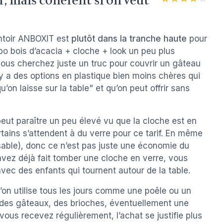
r, mais cohérent si on veut
sentoir ANBOXIT est
plutôt dans la tranche haute
pour
bo bois d’acacia + cloche + look un peu plus
 vous cherchez juste un truc pour couvrir un gâteau
 y a des options en plastique bien moins chères qui
qu’on laisse sur la table" et qu’on peut offrir sans
peut paraître un peu élevé vu que la cloche est en
certains s’attendent à du verre pour ce tarif. En même
sable), donc ce n’est pas juste une économie du
 avez déjà fait tomber une cloche en verre, vous
 avec des enfants qui tournent autour de la table.
’on utilise tous les jours comme une poêle ou un
 des gâteaux, des brioches, éventuellement une
ous recevez régulièrement, l’achat se justifie plus