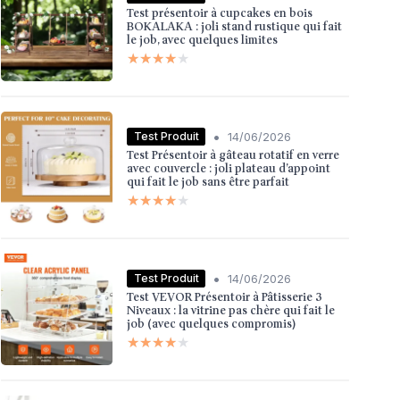
Test présentoir à cupcakes en bois
BOKALAKA : joli stand rustique qui fait
le job, avec quelques limites
★★★★★
★★★★★
•
Test Produit
14/06/2026
Test Présentoir à gâteau rotatif en verre
avec couvercle : joli plateau d’appoint
qui fait le job sans être parfait
★★★★★
★★★★★
•
Test Produit
14/06/2026
Test VEVOR Présentoir à Pâtisserie 3
Niveaux : la vitrine pas chère qui fait le
job (avec quelques compromis)
★★★★★
★★★★★