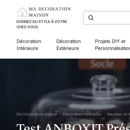
Panneau de gestion des cookies
DONNEZ DU STYLE À VOTRE
CHEZ-VOUS
Décoration
Décoration
Projets DIY et
Intérieure
Extérieure
Personnalisatio
Ma Décoration Maison
Décoration Intérieure
Meubles et 
Test ANBOXIT Prés