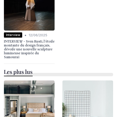
•
Interview
12/06/2025
INTERVIEW - Sven Rusti, l'étoile
montante du design français,
dévoile une nouvelle sculpture
lumineuse inspirée du
Samouraï
Les plus lus