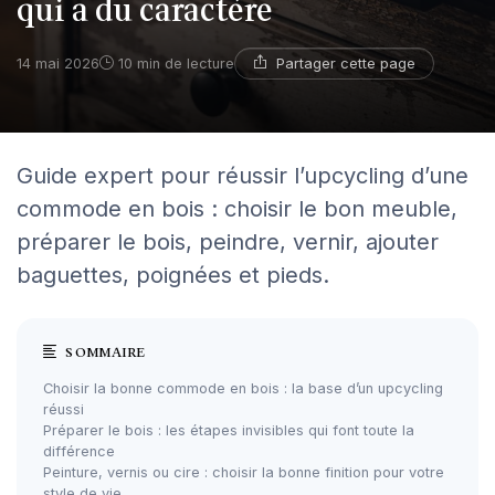
qui a du caractère
Partager cette page
14 mai 2026
10 min de lecture
Guide expert pour réussir l’upcycling d’une
commode en bois : choisir le bon meuble,
préparer le bois, peindre, vernir, ajouter
baguettes, poignées et pieds.
SOMMAIRE
Choisir la bonne commode en bois : la base d’un upcycling
réussi
Préparer le bois : les étapes invisibles qui font toute la
différence
Peinture, vernis ou cire : choisir la bonne finition pour votre
style de vie