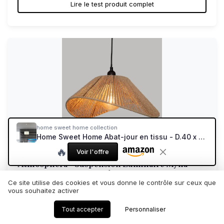
Lire le test produit complet
home sweet home collection
Home Sweet Home Abat-jour en tissu - D.40 x H.22 cm - Effet lin - Blanc - E27 - pour lampadaire & suspension Blanc 40 cm diamètre 22 cm hauteur
🔥
Voir l'offre
ATMOSPHERA CREATEUR DINTERIEUR
Atmosphera - Suspension Luminaire Myha
Beige D45 cm - Ampoul...
Ce site utilise des cookies et vous donne le contrôle sur ceux que
Une suspension simple qui fait le job sans ruiner le budget
vous souhaitez activer
8.7/10
★★★★★
★★★★★
Tout accepter
Personnaliser
Rapport qualité-prix
★★★★★
★★★★★