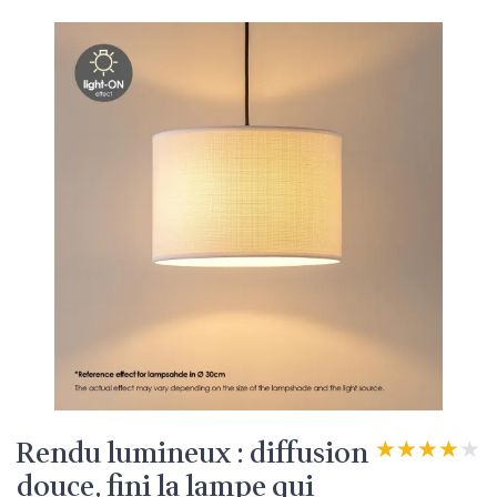
Rendu lumineux : diffusion
★★★★★
★★★★★
douce, fini la lampe qui