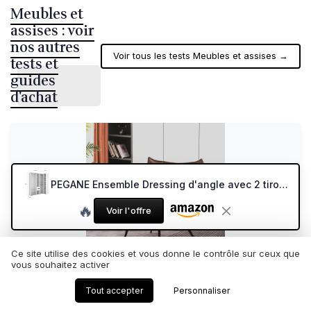
Meubles et
assises : voir
nos autres
Voir tous les tests Meubles et assises →
tests et
guides
d'achat
PEGANE Ensemble Dressing d'angle avec 2 tiroirs et Fond d'arrière réversible Coloris chêne Naturel, Blanc - Longueur 1825 x Profondeur 79 x Hauteur 205 cm
🔥
Voir l'offre
Ce site utilise des cookies et vous donne le contrôle sur ceux que
vous souhaitez activer
M MCOMBO
Tout accepter
Personnaliser
MCombo 4779-1 Fauteuil de Relaxation