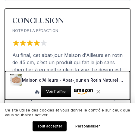
CONCLUSION
NOTE DE LA RÉDACTION
★★★★★
★★★★★
Au final, cet abat-jour Maison d'Ailleurs en rotin
de 45 cm, c’est un produit qui fait le job sans
chercher à en mettre plein la vue. Le design est
simple, dans l’air du temps, et le rendu dans
Maison d'Ailleurs - Abat-jour en Rotin Naturel D45 cm, Suspension Non-Électrifiée, Luminaire Style Bambou ou Osier pour Éclairage de Plafond, Lustre ou Lampadaire
une salle à manger ou un salon est
🔥
franchement sympa si vous aimez le style
Voir l'offre
bohème/naturel. La lumière est bien diffusée, le
tressage crée un jeu d’ombres agréable, et
Ce site utilise des cookies et vous donne le contrôle sur ceux que
l’installation est rapide si vous avez déjà une
vous souhaitez activer
douille E27 en place. Pour un simple
Tout accepter
Personnaliser
changement d’abat-jour, c’est une solution
efficace.