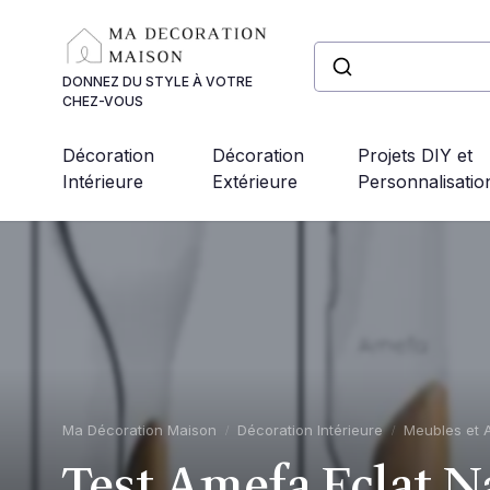
Panneau de gestion des cookies
DONNEZ DU STYLE À VOTRE
CHEZ-VOUS
Décoration
Décoration
Projets DIY et
Intérieure
Extérieure
Personnalisatio
Ma Décoration Maison
Décoration Intérieure
Meubles et 
Test Amefa Eclat Na