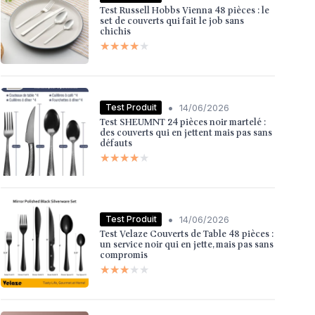
Test Russell Hobbs Vienna 48 pièces : le
set de couverts qui fait le job sans
chichis
★★★★★
★★★★★
•
Test Produit
14/06/2026
Test SHEUMNT 24 pièces noir martelé :
des couverts qui en jettent mais pas sans
défauts
★★★★★
★★★★★
•
Test Produit
14/06/2026
Test Velaze Couverts de Table 48 pièces :
un service noir qui en jette, mais pas sans
compromis
★★★★★
★★★★★