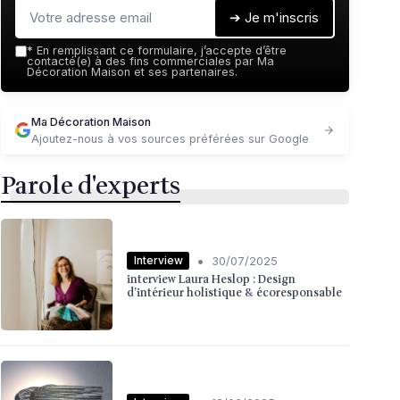
➔ Je m'inscris
*
En remplissant ce formulaire, j’accepte d’être
contacté(e) à des fins commerciales par Ma
Décoration Maison et ses partenaires.
Ma Décoration Maison
Ajoutez-nous à vos sources préférées sur Google
Parole d'experts
•
Interview
30/07/2025
interview Laura Heslop : Design
d’intérieur holistique & écoresponsable