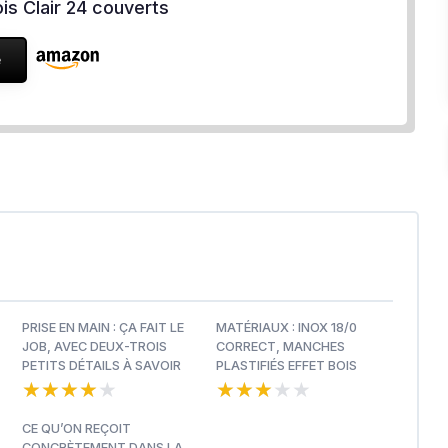
ois Clair 24 couverts
e
PRISE EN MAIN : ÇA FAIT LE
MATÉRIAUX : INOX 18/0
JOB, AVEC DEUX-TROIS
CORRECT, MANCHES
PETITS DÉTAILS À SAVOIR
PLASTIFIÉS EFFET BOIS
★★★★★
★★★★★
★★★★★
★★★★★
CE QU’ON REÇOIT
CONCRÈTEMENT DANS LA