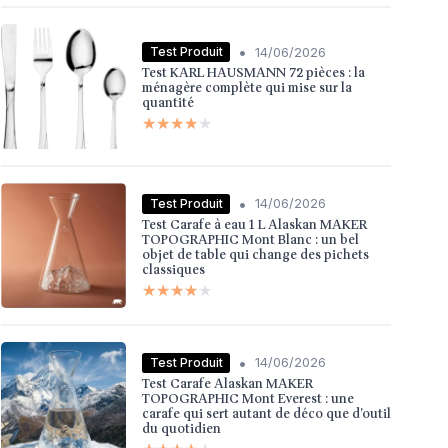
•
Test Produit
14/06/2026
Test KARL HAUSMANN 72 pièces : la
ménagère complète qui mise sur la
quantité
★★★★★
★★★★★
•
Test Produit
14/06/2026
Test Carafe à eau 1 L Alaskan MAKER
TOPOGRAPHIC Mont Blanc : un bel
objet de table qui change des pichets
classiques
★★★★★
★★★★★
•
Test Produit
14/06/2026
Test Carafe Alaskan MAKER
TOPOGRAPHIC Mont Everest : une
carafe qui sert autant de déco que d’outil
du quotidien