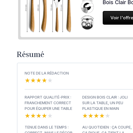
Bois Clair B
Voir l'offr
Résumé
NOTE DE LA RÉDACTION
★★★★★
★★★★★
RAPPORT QUALITÉ-PRIX :
DESIGN BOIS CLAIR : JOLI
FRANCHEMENT CORRECT
SUR LA TABLE, UN PEU
POUR ÉQUIPER UNE TABLE
PLASTIQUE EN MAIN
★★★★★
★★★★★
★★★★★
★★★★★
TENUE DANS LE TEMPS :
AU QUOTIDIEN : ÇA COUPE,
CORRECT, MAIS LE DÉCOR
ÇA PIQUE, ÇA TIENT LA