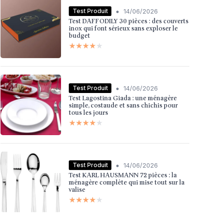
•
Test Produit
14/06/2026
Test DAFFODILY 30 pièces : des couverts
inox qui font sérieux sans exploser le
budget
★★★★★
★★★★★
•
Test Produit
14/06/2026
Test Lagostina Giada : une ménagère
simple, costaude et sans chichis pour
tous les jours
★★★★★
★★★★★
•
Test Produit
14/06/2026
Test KARL HAUSMANN 72 pièces : la
ménagère complète qui mise tout sur la
valise
★★★★★
★★★★★