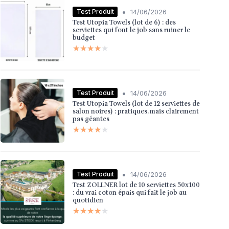
•
Test Produit
14/06/2026
Test Utopia Towels (lot de 6) : des
serviettes qui font le job sans ruiner le
budget
★★★★★
★★★★★
•
Test Produit
14/06/2026
Test Utopia Towels (lot de 12 serviettes de
salon noires) : pratiques, mais clairement
pas géantes
★★★★★
★★★★★
•
Test Produit
14/06/2026
Test ZOLLNER lot de 10 serviettes 50x100
: du vrai coton épais qui fait le job au
quotidien
★★★★★
★★★★★