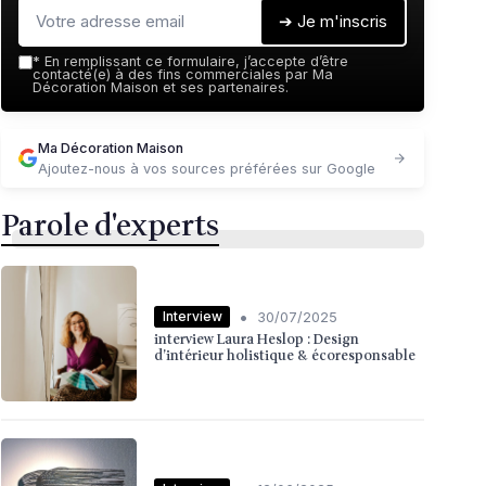
➔ Je m'inscris
*
En remplissant ce formulaire, j’accepte d’être
contacté(e) à des fins commerciales par Ma
Décoration Maison et ses partenaires.
Ma Décoration Maison
Ajoutez-nous à vos sources préférées sur Google
Parole d'experts
•
Interview
30/07/2025
interview Laura Heslop : Design
d’intérieur holistique & écoresponsable