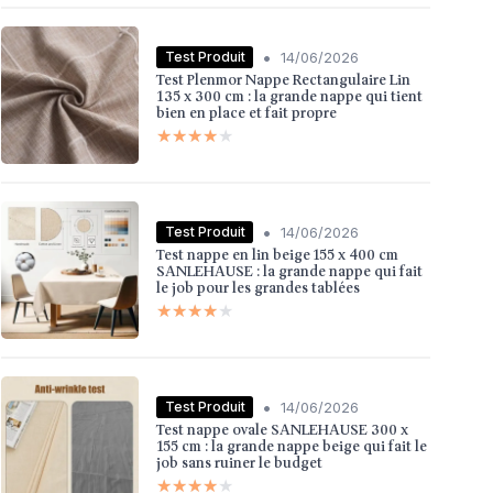
•
Test Produit
14/06/2026
Test Plenmor Nappe Rectangulaire Lin
135 x 300 cm : la grande nappe qui tient
bien en place et fait propre
★★★★★
★★★★★
•
Test Produit
14/06/2026
Test nappe en lin beige 155 x 400 cm
SANLEHAUSE : la grande nappe qui fait
le job pour les grandes tablées
★★★★★
★★★★★
•
Test Produit
14/06/2026
Test nappe ovale SANLEHAUSE 300 x
155 cm : la grande nappe beige qui fait le
job sans ruiner le budget
★★★★★
★★★★★