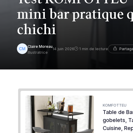
mini bar pratique qu
chichi
Claire Moreau
Partag
14 juin 2026
1 min de lecture
Illustratrice
KOMFOTTEU
Table de Ba
gobelets, T
Cuisine, Rep