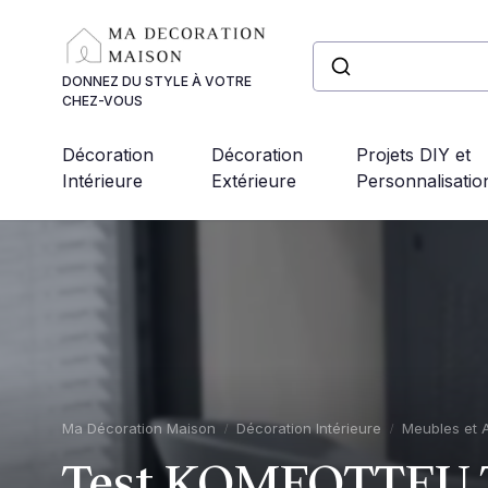
Panneau de gestion des cookies
DONNEZ DU STYLE À VOTRE
CHEZ-VOUS
Décoration
Décoration
Projets DIY et
Intérieure
Extérieure
Personnalisatio
Ma Décoration Maison
Décoration Intérieure
Meubles et 
Test KOMFOTTEU Ta