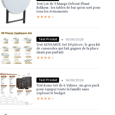
Test Lot de 5 Mange Debout Pliant
Rekkem : les tables de bar qu’on sort pour
tous les événements
★★★★★
★★★★★
•
Test Produit
14/06/2026
Test SENSARTE Set 24 pièces : le gros kit
de casseroles qui fait gagner de la place
(mais pas parfait)
★★★★★
★★★★★
•
Test Produit
14/06/2026
Test Kono Set de 6 Valises : un gros pack
pour équiper toute la famille sans
exploser le budget
★★★★★
★★★★★