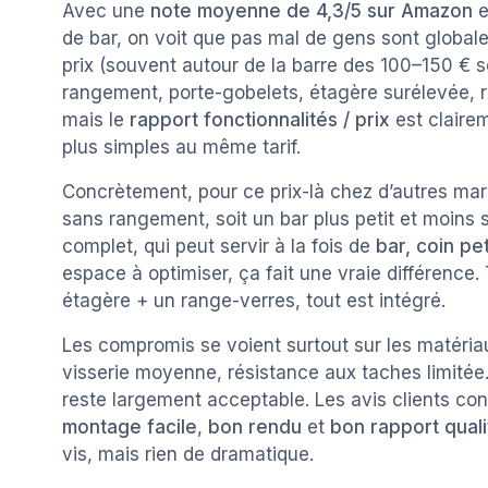
Avec une
note moyenne de 4,3/5 sur Amazon
e
de bar, on voit que pas mal de gens sont globale
prix (souvent autour de la barre des 100–150 € s
rangement, porte-gobelets, étagère surélevée, re
mais le
rapport fonctionnalités / prix
est claire
plus simples au même tarif.
Concrètement, pour ce prix-là chez d’autres mar
sans rangement, soit un bar plus petit et moin
complet, qui peut servir à la fois de
bar, coin pe
espace à optimiser, ça fait une vraie différence.
étagère + un range-verres, tout est intégré.
Les compromis se voient surtout sur les matériaux
visserie moyenne, résistance aux taches limitée
reste largement acceptable. Les avis clients con
montage facile
,
bon rendu
et
bon rapport quali
vis, mais rien de dramatique.