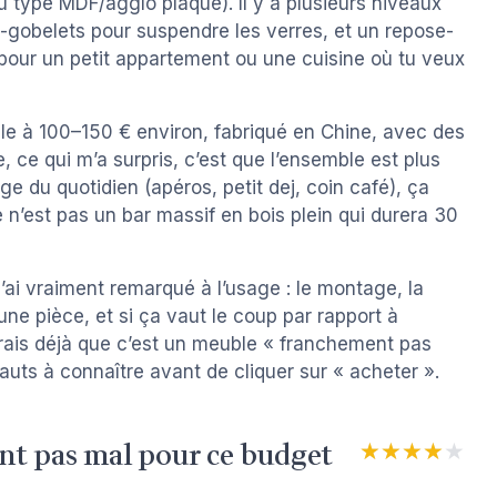
u type MDF/agglo plaqué). Il y a plusieurs niveaux
-gobelets pour suspendre les verres, et un repose-
 pour un petit appartement ou une cuisine où tu veux
ble à 100–150 € environ, fabriqué en Chine, avec des
 ce qui m’a surpris, c’est que l’ensemble est plus
e du quotidien (apéros, petit dej, coin café), ça
e n’est pas un bar massif en bois plein qui durera 30
j’ai vraiment remarqué à l’usage : le montage, la
s une pièce, et si ça vaut le coup par rapport à
irais déjà que c’est un meuble « franchement pas
auts à connaître avant de cliquer sur « acheter ».
nt pas mal pour ce budget
★★★★★
★★★★★