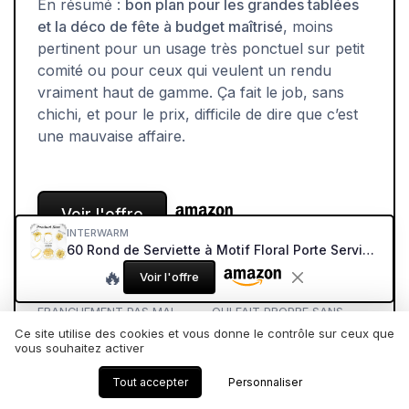
En résumé :
bon plan pour les grandes tablées
et la déco de fête à budget maîtrisé
, moins
pertinent pour un usage très ponctuel sur petit
comité ou pour ceux qui veulent un rendu
vraiment haut de gamme. Ça fait le job, sans
chichi, et pour le prix, difficile de dire que c’est
une mauvaise affaire.
Voir l'offre
INTERWARM
60 Rond de Serviette à Motif Floral Porte Serviettes Floral Ajouré Rond de Table Décoration de Table pour Fête Mariage Banquet Noël Réunions de Famille Bal de Fin D'Année
SOUS-NOTES
🔥
Voir l'offre
RAPPORT QUALITÉ-PRIX :
DESIGN : DU DORÉ FLORAL
FRANCHEMENT PAS MAL
QUI FAIT PROPRE SANS
POUR ÉQUIPER UNE
FAIRE PALACE
Ce site utilise des cookies et vous donne le contrôle sur ceux que
GRANDE TABLE
vous souhaitez activer
★★★★★
★★★★★
★★★★★
★★★★★
Tout accepter
Personnaliser
CONFORT D’USAGE :
MATÉRIAUX : DU MÉTAL QUI