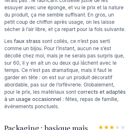
ferais pas : le fabricant conseille juste de les
essuyer avec une éponge, et vu le prix et la nature
du produit, ça me semble suffisant. En gros, un
petit coup de chiffon après usage, on les laisse
sécher à l’air libre, et ça repart pour la fois suivante.
Les
faux strass
sont collés, ce n’est pas serti
comme un bijou. Pour l’instant, aucun ne s’est
décollé chez moi, mais je ne serais pas surpris que,
sur 60, il y en ait un ou deux qui lâchent avec le
temps. Ce n’est pas dramatique, mais il faut le
garder en tête : on est sur un produit décoratif
abordable, pas sur de l’orfèvrerie. Globalement,
pour le prix, les matériaux sont
corrects et adaptés
à un usage occasionnel
: fêtes, repas de famille,
événements ponctuels.
Packaging : basique mais
★★★★★
★★★★★